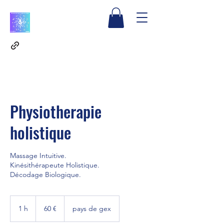
ASTROFISIO
Physiotherapie
holistique
Massage Intuitive.
Kinésithérapeute Holistique.
Décodage Biologique.
60
euros
1 h
1
60 €
pays de gex